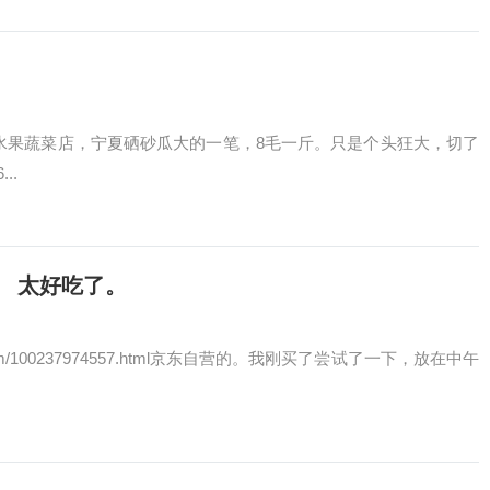
去菜场门口的水果蔬菜店，宁夏硒砂瓜大的一笔，8毛一斤。只是个头狂大，切了
..
 太好吃了。
em.jd.com/100237974557.html京东自营的。我刚买了尝试了一下，放在中午