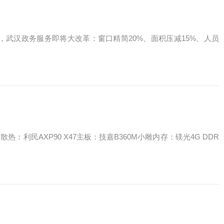
hèng fǔ同意，武汉政务服务即将大改革：窗口精简20%、面积压减15%、人员
3 8350k散热：利民AXP90 X47主板：技嘉B360M小雕内存：镁光4G DDR