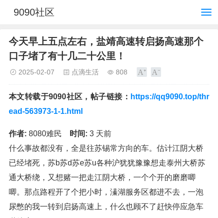
9090社区
今天早上五点左右，盐靖高速转启扬高速那个
口子堵了有十几二十公里！
2025-02-07
点滴生活
808
本文转载于9090社区，帖子链接：
https://qq9090.top/thr
ead-563973-1-1.html
作者:
8080难民
时间:
3 天前
什么事故都没有，全是往苏锡常方向的车。估计江阴大桥
已经堵死，苏b苏d苏e苏u各种沪犹犹豫豫想走泰州大桥苏
通大桥绕，又想赌一把走江阴大桥，一个个开的磨磨唧
唧。那点路程开了个把小时，溱湖服务区都进不去，一泡
尿憋的我一转到启扬高速上，什么也顾不了赶快停应急车