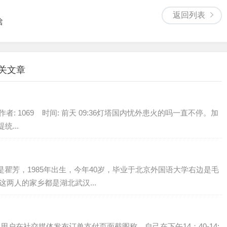
返回列表
啥
相关文章
象嘛作者: 1069 时间: 前天 09:36灯塔国内忧外患火的吗一直不停。加
...
边是瞿芳，1985年出生，今年40岁，毕业于北京外国语大学右边是毛
这两人的家乡都是湖北武汉...
支付宝用户在社交媒体发布订单支付页面截图称，自己在下午14：40-14: