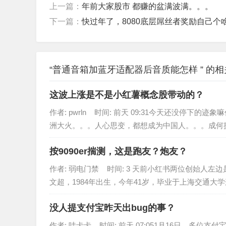
上一篇：
年前大家股市 都赚的盆满波满。。。
下一篇：
快过年了，8080底层屌丝者奖励自己个
“普通音箱加蓝牙适配器后音质能怎样 ” 的
这波上涨是不是小红薯概念股带动的？
作者: pwrln 时间: 前天 09:31今天还没停下的迹
洲大火。。。人心思变，都想成为中国人。。。成何提统
按9090er揣测，这是跑友？炮友？
作者: 弱电门禁 时间: 3 天前小红书两位创始人左
文超，1984年出生，今年41岁，毕业于上海交通大学
没人提支付宝昨天出bug的事？
作者: 哇卡卡 时间: 前天 07:051月16日，多位