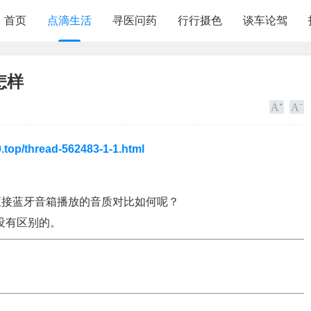
首页
点滴生活
寻医问药
行行摄色
谈车论驾
怎样
0.top/thread-562483-1-1.html
直接蓝牙音箱播放的音质对比如何呢？
没有区别的。