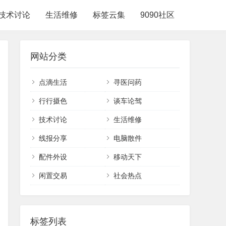
技术讨论
生活维修
标签云集
9090社区
网站分类
点滴生活
寻医问药
行行摄色
谈车论驾
技术讨论
生活维修
线报分享
电脑散件
配件外设
移动天下
闲置交易
社会热点
标签列表