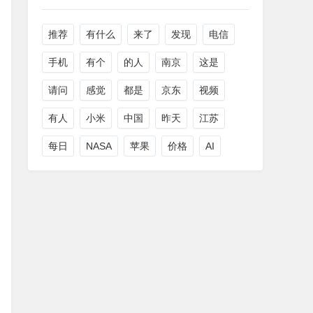
推荐
有什么
来了
发现
电信
手机
有个
的人
南京
这是
请问
感觉
都是
京东
视频
有人
小米
中国
昨天
江苏
每日
NASA
苹果
价格
AI