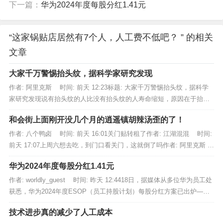
下一篇：
华为2024年度每股分红1.41元
“这家锅贴店居然有7个人，人工费不低吧？ ” 的相关
文章
大家千万警惕抬头纹，据科学家研究发现
作者: 阿里克斯 时间: 前天 12:23标题: 大家千万警惕抬头纹，据科学
家研究发现说有抬头纹的人比没有抬头纹的人寿命缩短，原因在于抬头
纹说明经常思考问题，要比傻傻的像猪羊一般生活的肯定不愉快...
和会街上面刚开没几个月的逍遥镇胡辣汤歪的了！
作者: 八个鸭卤 时间: 前天 16:01关门贴转租了作者: 江湖混混 时间:
前天 17:07上周六想去吃，到门口看关门，这就倒了吗作者: 阿里克斯
时间: 前天 17:12正常作...
华为2024年度每股分红1.41元
作者: worldly_guest 时间: 昨天 12:4418日，据媒体从多位华为员工处
获悉，华为2024年度ESOP（员工持股计划）每股分红方案已出炉——
每股分红1.41元。按此计算，虚拟股...
技术进步真的减少了人工成本